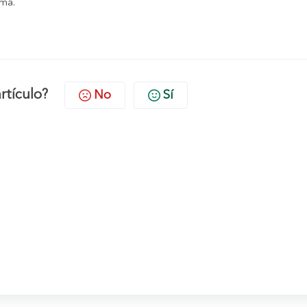
ema.
artículo?
No
Sí